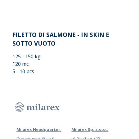
FILETTO DI SALMONE - IN SKIN E
SOTTO VUOTO
125 - 150 kg
120 mc
5 - 10 pcs
Milarex Headquarter:
Milarex Sp. z.o.o.:
Dronningens Gate 6
ul. Grottgera 15