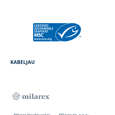
KABELJAU
Milarex Headquarter:
Milarex Sp. z.o.o.: