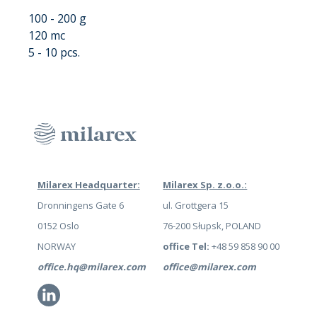
100 - 200 g
120 mc
5 - 10 pcs.
Milarex Headquarter:
Milarex Sp. z.o.o.:
Dronningens Gate 6
ul. Grottgera 15
0152 Oslo
76-200 Słupsk, POLAND
NORWAY
office Tel:
+48 59 858 90 00
office.hq@milarex.com
office@milarex.com
Li